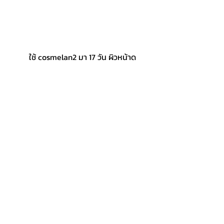
	ใช้ cosmelan2 มา 17 วัน ผิวหน้าดู
กระจ่างใส แต่ยังมีแดงๆ ช่วงหน้าแก้ม การ
ลอกก็เป็นขุยๆ ไม่ได้ลอกเป็นแผ่นเหมือนคน
อื่นๆ 
แนะนำว่าเวลาโกนหนวดต้องระวังอาจ
จะมีอาการแสบระคายเคืองเล็กน้อย 
	ครบ 1 เดือน เพื่อนเริ่มทักว่าผิวหน้าดี 
สังเกตุได้ว่าผิวหน้าเรียบเนียนดูใสขึ้น ที่เห็น
ความเปลี่ยนแปลงได้ชัดเลยคือ 
รูขุมขน
กระชับขึ้น รอยดำจากสิวจางลงไปเยอะมาก 