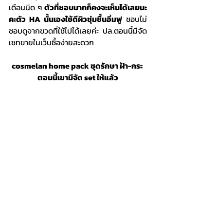
เดือนนิด ๆ 
ตัวที่ชอบมากก็คงจะเห็นได้เลยนะ
คะตัว HA นั้นเองใช้ดีผิวชุ่มชื้นอิ่มฟู
 ชอบไม่
ชอบดูจากขวดที่ใช้ไปได้เลยค่ะ ปล.ตอนนี้มีจัด
เซทขายในเว็บซื้อง่ายสะดวก
cosmelan home pack ชุดรักษา ฝ้า-กระ 
ตอนนี้เขามีจัด set ให้แล้ว