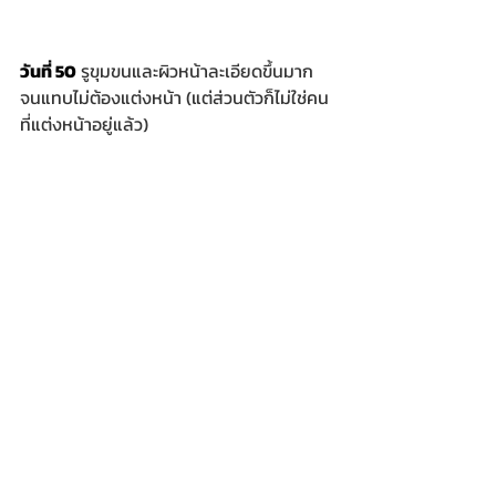
วันที่ 50
 รูขุมขนและผิวหน้าละเอียดขึ้นมาก 
จนแทบไม่ต้องแต่งหน้า (แต่ส่วนตัวก็ไม่ใช่คน
ที่แต่งหน้าอยู่แล้ว)
จากวันที่ 1 จนถึง วันที่ 67 คิดไม่ผิดจริง 
ๆ ที่มาลองใช้เจ้า cosmelan พูดตรง ๆ เลย