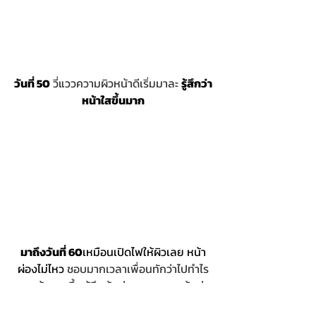
วันที่ 50
 วี่แววความผิวหน้าดีเริ่มมาละ 
รู้สึกว่า
หน้าใสขึ้นมาก
มาถึงวันที่ 60
เหมือนเปิดไฟให้ผิวเลย หน้า
ผ่องไม่ไหว
 ชอบมากเวลาเพื่อนทักว่าไปทำไร
มาหน้าสวยขึ้น รู้สึกคุ้มค่าความอดทนคุ้มค่า
เงินแล้ว 55555