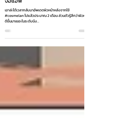
How to❣️เคล็ดลับผิว Glass Skin ไม่
ง้อแอพ
เอาล่ะได้เวลากลับมาอัพเดตผิวหน้าหลังจากใช้
#cosmelan ไปแล้วประมาณ 2 เดือน ส่วนตัวรู้สึกว่าผิวหน้า
ดีขึ้นมาเยอะในระดับนึง...