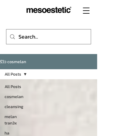
รีวิว cosmelan
All Posts
All Posts
cosmelan
cleansing
melan
tran3x
ha